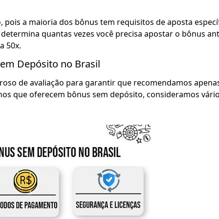
 pois a maioria dos bônus tem requisitos de aposta especí
ta determina quantas vezes você precisa apostar o bônus an
a 50x.
em Depósito no Brasil
oroso de avaliação para garantir que recomendamos apena
sinos que oferecem bônus sem depósito, consideramos vári