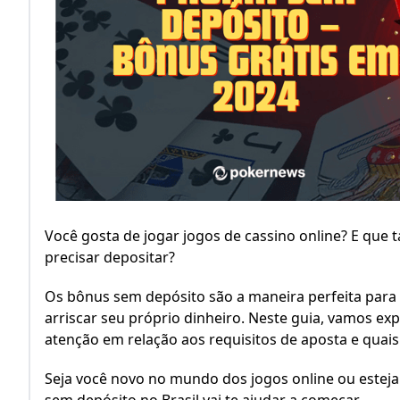
Você gosta de jogar jogos de cassino online? E que t
precisar depositar?
Os bônus sem depósito são a maneira perfeita para 
arriscar seu próprio dinheiro. Neste guia, vamos e
atenção em relação aos requisitos de aposta e qua
Seja você novo no mundo dos jogos online ou estej
sem depósito no Brasil vai te ajudar a começar.