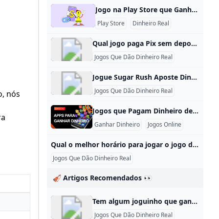
Jogo na Play Store que Ganha Dinheiro H2: Tem algum jogo na Play Store que paga dinheiro de verdade? Sim — existem jogos na Play Store que pagam dinheiro real, mas os pagamentos geralmente são pequenos e variam muito entre apps e regiões. Por exemplo, listas e testes recentes mostram títulos como Make Money, Bubble Bling e alguns apps de Paciência que permitem saque via PayPal, PIX ou cartões-presente após atingir um mínimo (frequentemente entre R$20 e R$100).
Play Store
Dinheiro Real
Renda Extra
Qual jogo paga Pix sem depositar? Bingo Online Um dos jogos para ganhar dinheiro via pix sem depositar mais popular é o bingo. Embora existam salas de bingo ao vivo e a opção de vídeo bingo — bingo no formato slot, há possibilidade de comprar cartelas e jogar. Neste caso, você compra uma cartela de bingo e espera o horário do sorteio das bolas.
Jogos Que Dão Dinheiro Real
Jogue Sugar Rush Aposte Dinheiro Real Cassino KTO Jogue Sugar Rush, o jogo do ursinho, é um slot online açucarado repleto de docinhos. Jogue na KTO e ganhe até 5.000 vezes a sua aposta! O jogo Sugar Rush dá a você a chance de ganhar até 5000x a sua aposta! Jogue o jogo do ursinho no cassino KTO! Para você apostar no Sugar Rush no cassino da KTO é simples e intuitivo. Você só precisará definir o valor que deseja apostar, dentro do limite permitido pelo jogo, e clicar no botão de girar para rodar as bobinas.
Jogos Que Dão Dinheiro Real
o, nós
Jogos que Pagam Dinheiro de Verdade 1. Quais são os jogos que dão dinheiro de verdade? Existem jogos e aplicativos que realmente pagam dinheiro, mas é importante entender que isso não costuma ser uma renda alta nem garantida. Em geral, os ganhos vêm de tarefas simples, partidas rápidas, missões diárias, torneios, recompensas por pontos ou até venda de itens digitais. As opções mais citadas hoje incluem MakeMoney, appKarma, Big Time, CashPirate Buzz, Quizdom, FeaturePoints, Méliuz Playtime, Pawns e Mistplay, que costumam oferecer saque em dinheiro, gift cards ou saldo digital.
ra
Ganhar Dinheiro
Jogos Online
Renda Ext
Qual o melhor horário para jogar o jogo do coelho Conheça mais sobre o slot Fortune Rabbit da PG Soft e veja quais são os melhores horários para apostar no jogo do coelhinho e ganhar dinheiro real online Conheça mais sobre o slot Fortune Rabbit da PG Soft e veja quais são os melhores horários para apostar no jogo do coelhinho e ganhar dinheiro real online O joguinho do coelho Fortune Rabbit é um dos caça níqueis lançados pelo provedor PG Soft.
Jogos Que Dão Dinheiro Real
🎻 Artigos Recomendados 👀
Tem algum joguinho que ganha dinheiro de verdade? Feature Points O Feature Points é mais um dos jogos que pagam de verdade. Inclusive, a plataforma se orgulho de já ter pago quase 6 milhões de dólares em prêmios para os seus usuários. Para ganhar dinheiro jogando online na plataforma, você pode, além de jogar, responder pesquisas e testar outros apps.Aug 16, 2024
Jogos Que Dão Dinheiro Real