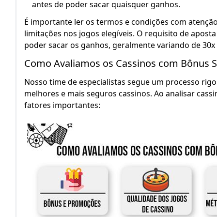
antes de poder sacar quaisquer ganhos.
É importante ler os termos e condições com atenção,
limitações nos jogos elegíveis. O requisito de apos
poder sacar os ganhos, geralmente variando de 30x 
Como Avaliamos os Cassinos com Bônus S
Nosso time de especialistas segue um processo rig
melhores e mais seguros cassinos. Ao analisar cas
fatores importantes: