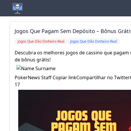
Jogos Que Pagam Sem Depósito – Bônus Grát
Jogos Que Dão Dinheiro Real
Jogos Que Dão Dinheiro Real
Descubra os melhores jogos de cassino que pagam 
de bônus grátis!
PokerNews Staff Copiar linkCompartilhar no Twitter
17