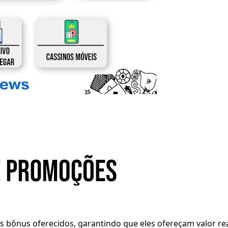
 bônus oferecidos, garantindo que eles ofereçam valor re