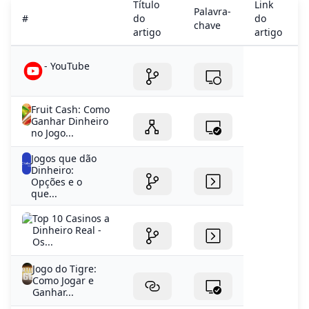
Título
Link
Palavra-
#
do
do
chave
artigo
artigo
a
- YouTube
Fruit Cash: Como
Ganhar Dinheiro
no Jogo...
Jogos que dão
Dinheiro:
Opções e o
que...
Top 10 Casinos a
Dinheiro Real -
Os...
Jogo do Tigre:
Como Jogar e
Ganhar...