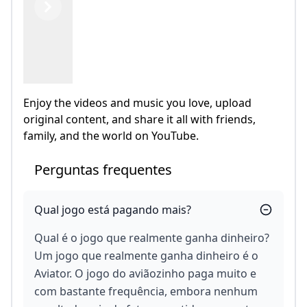
Previous
Next
Enjoy the videos and music you love, upload
original content, and share it all with friends,
family, and the world on YouTube.
Perguntas frequentes
Qual jogo está pagando mais?
Qual é o jogo que realmente ganha dinheiro?
Um jogo que realmente ganha dinheiro é o
Aviator. O jogo do aviãozinho paga muito e
com bastante frequência, embora nenhum