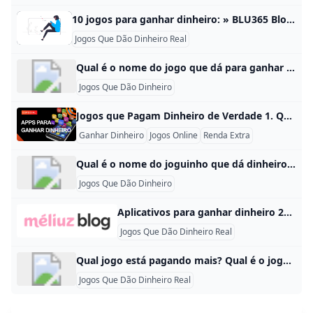
10 jogos para ganhar dinheiro: » BLU365 Blog Conheça 10 jogos para ganhar dinheiro e comece hoje mesmo a faturar a sua sonhada renda extra. Apps que funcionam de verdade! PorBLU36524 de agosto de 2023Sem Comentários Em meio a golpes e outras promessas duvidosas, os jogos para ganhar dinheiro realmente parecem bons demais para ser verdade. Mas a verdade é que existem sim algumas opções nas quais é possível receber dinheiro via PayPal ou Pix, podendo transferir o dinheiro diretamente para a conta do jogador.
Jogos Que Dão Dinheiro Real
Qual é o nome do jogo que dá para ganhar dinheiro? Atualmente, os melhores apps para ganhar dinheiro via Pix de graça são o PagBank e o PicPay, pois são muito úteis no dia a dia e oferecem uma forma simples de remuneração. Portanto, o usuário poderá ser remunerado de várias formas e de maneira natural, através do uso no dia a dia.Sep 26, 2024
Jogos Que Dão Dinheiro
Jogos que Pagam Dinheiro de Verdade 1. Quais são os jogos que dão dinheiro de verdade? Existem jogos e aplicativos que realmente pagam dinheiro, mas é importante entender que isso não costuma ser uma renda alta nem garantida. Em geral, os ganhos vêm de tarefas simples, partidas rápidas, missões diárias, torneios, recompensas por pontos ou até venda de itens digitais. As opções mais citadas hoje incluem MakeMoney, appKarma, Big Time, CashPirate Buzz, Quizdom, FeaturePoints, Méliuz Playtime, Pawns e Mistplay, que costumam oferecer saque em dinheiro, gift cards ou saldo digital.
Ganhar Dinheiro
Jogos Online
Renda Extra
Qual é o nome do joguinho que dá dinheiro? Atualmente, os melhores apps para ganhar dinheiro via Pix de graça são o PagBank e o PicPay, pois são muito úteis no dia a dia e oferecem uma forma simples de remuneração. Portanto, o usuário poderá ser remunerado de várias formas e de maneira natural, através do uso no dia a dia.Sep 26, 2024
Jogos Que Dão Dinheiro
Aplicativos para ganhar dinheiro 2024: 50 dicas para você Méliuz Descubra tudo sobre os melhores aplicativos para ganhar dinheiro e aprenda a colocar as suas finanças em dia. Acesse e confira! 18/04/2024/ Atualmente, milhares de brasileiros estão em busca de formas alternativas para ganhar dinheiro. Afinal de contas, quem não quer terminar o mês ou o ano com uma graninha a mais no bolso? Desta maneira, se você se considera uma daquelas pessoas que vivem se perguntam como conseguir dinheiro na internet, você veio ao lugar certo!
Jogos Que Dão Dinheiro Real
Qual jogo está pagando mais? Qual é o jogo que realmente ganha dinheiro? Um jogo que realmente ganha dinheiro é o Aviator. O jogo do aviãozinho paga muito e com bastante frequência, embora nenhum resultado seja de fato garantido ao apostar no título.
Jogos Que Dão Dinheiro Real