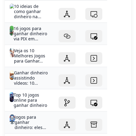
10 ideias de
como ganhar
dinheiro na...
16 jogos para
ganhar dinheiro
via PIX em...
Veja os 10
Melhores Jogos
para Ganhar...
Ganhar dinheiro
assistindo
vídeos: 10...
Top 10 jogos
online para
ganhar dinheiro
Jogos para
ganhar
dinheiro: eles...