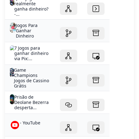
realmente
ganha dinheiro?
-...
Jogos Para
Ganhar
Dinheiro
7 Jogos para
ganhar dinheiro
via Pix:...
Game
Champions
Jogos de Cassino
Grátis
Prisão de
Deolane Bezerra
desperta...
- YouTube