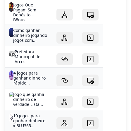
Jogos Que
Pagam Sem
Depósito –
Bônus...
Como ganhar
dinheiro jogando
jogos com...
Prefeitura
Municipal de
Arcos
4 jogos para
ganhar dinheiro
rápido...
Jogo que ganha
dinheiro de
verdade Lista...
10 jogos para
ganhar dinheiro:
» BLU365...