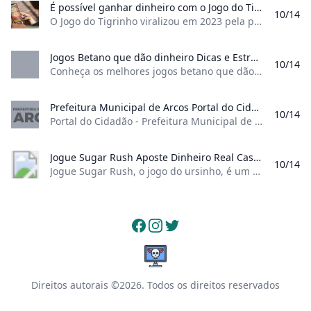
É possível ganhar dinheiro com o Jogo do Tigrinho? Blog Premium O Jogo do Tigrinho viralizou em 2023 pela promessa de ganhos financeiros significativos. Mas o que é essa plataforma e quais riscos ela oferece?
10/14
O Jogo do Tigrinho viralizou em 2023 pela promessa de ganhos financeiros significativos. Mas o que é essa plataforma e quais riscos ela oferece? Jogo do Tigrinho é o nome que tornou conhecido o Fortune Tiger, espécie de cassino que simula máquinas caça-níqueis no ambiente online. A dinâmica já é conhecida e aparentemente simples: é preciso alinhar três símbolos idênticos (como frutas, barras e sinos) em três linhas e, se a combinação aparecer, a promessa envolve ganhos substanciais.
Jogos Betano que dão dinheiro Dicas e Estratégias 2024 - Conexão Tocantins - Portal de Notícias Conheça os melhores jogos betano que dão dinheiro! Aprenda suas vantagens como jogá-los e ganhe dinheiro em um dos melhores cassinos online do Bra
10/14
Conheça os melhores jogos betano que dão dinheiro! Aprenda suas vantagens, como jogá-los e ganhe dinheiro em um dos melhores cassinos online do Bra Sabia que existem muitos jogos Betano que dão dinheiro de verdade, para você se divirtir e ainda ganhar uma graninha extra? Pois hoje, mostraremos quais são os melhores jogos, como eles funcionam e quais são as vantagens de apostar neles. Então fiquem conosco. Os melhores jogos Betano que te dão dinheiro Nome do jogo Tipo de jogo RTP Roleta Brasileira roleta 97,3% Jogue agora!
Prefeitura Municipal de Arcos Portal do Cidadão - Prefeitura Municipal de Arcos
10/14
Portal do Cidadão - Prefeitura Municipal de Arcos Lei Paulo Gustavo Lei Aldir Blanc 2 Sugestão para o orçamento de 2025 Inscrição transporte universitário COVID-19 Legislação Municipal Nota Fiscal Eletrônica e Ranfs Portal da Transparência Ouvidoria Contas Públicas Portal MRSC Acesso Webiss Portal do Servidor Terça-Feira, 15 de outubro de 2024 Dia dos Professores: Arcos tem um dos maiores Ideb de Minas Gerais Educação Segunda-Feira, 14 de outubro de 2024
Jogue Sugar Rush Aposte Dinheiro Real Cassino KTO Jogue Sugar Rush o jogo do ursinho é um slot online açucarado repleto de docinhos. Jogue na KTO e ganhe até 5.000 vezes a sua aposta!
10/14
Jogue Sugar Rush, o jogo do ursinho, é um slot online açucarado repleto de docinhos. Jogue na KTO e ganhe até 5.000 vezes a sua aposta! O jogo Sugar Rush dá a você a chance de ganhar até 5000x a sua aposta! Jogue o jogo do ursinho no cassino KTO! Para você apostar no Sugar Rush no cassino da KTO é simples e intuitivo. Você só precisará definir o valor que deseja apostar, dentro do limite permitido pelo jogo, e clicar no botão de girar para rodar as bobinas.
Facebook
Instagram
Twitter
Direitos autorais ©2026. Todos os direitos reservados