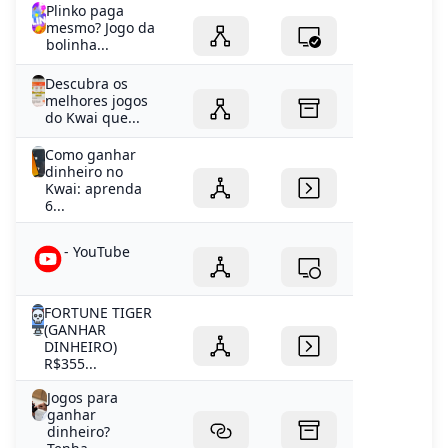
Plinko paga
mesmo? Jogo da
bolinha...
Descubra os
melhores jogos
do Kwai que...
Como ganhar
dinheiro no
Kwai: aprenda
6...
- YouTube
FORTUNE TIGER
(GANHAR
DINHEIRO)
R$355...
Jogos para
ganhar
dinheiro?