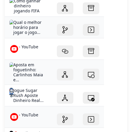
Como ganhar
dinheiro
jogando FIFA
Qual o melhor
horário para
jogar o jogo...
- YouTube
Aposta em
foguetinho:
Carlinhos Maia
e...
Jogue Sugar
Rush Aposte
Dinheiro Real...
- YouTube