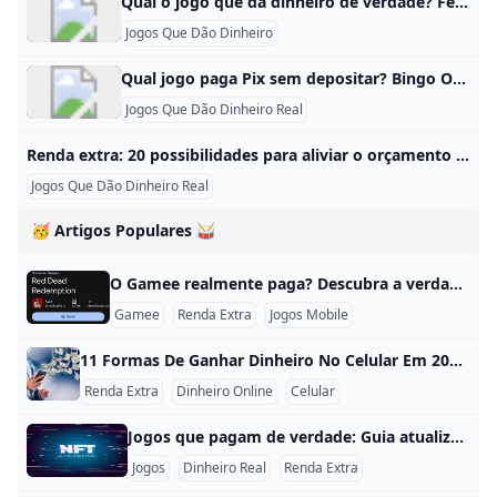
Qual o jogo que dá dinheiro de verdade? Feature Points O Feature Points é mais um dos jogos que pagam de verdade. Inclusive, a plataforma se orgulho de já ter pago quase 6 milhões de dólares em prêmios para os seus usuários. Para ganhar dinheiro jogando online na plataforma, você pode, além de jogar, responder pesquisas e testar outros apps.Aug 16, 2024
Jogos Que Dão Dinheiro
Qual jogo paga Pix sem depositar? Bingo Online Um dos jogos para ganhar dinheiro via pix sem depositar mais popular é o bingo. Embora existam salas de bingo ao vivo e a opção de vídeo bingo — bingo no formato slot, há possibilidade de comprar cartelas e jogar. Neste caso, você compra uma cartela de bingo e espera o horário do sorteio das bolas.
Jogos Que Dão Dinheiro Real
Renda extra: 20 possibilidades para aliviar o orçamento Procurando renda extra? Veja 20 ideias de serviços e empreendimentos para faturar mais e saiba o que fazer com o dinheiro. A renda extra é um faturamento complementar à renda principal. Ou seja, todo o dinheiro arrecadado por outros meios que não sejam a ocupação primária. Ao contrário do que possa parecer à primeira vista, a fonte dos rendimentos adicionais não precisa ser necessariamente um “bico”, como se chama informalmente o serviço avulso de qualquer natureza.
Jogos Que Dão Dinheiro Real
🥳 Artigos Populares 🥁
O Gamee realmente paga? Descubra a verdade sobre o app O Gamee é uma plataforma real que realiza pagamentos, funcionando através de um modelo onde parte da receita de anúncios que o aplicativo recebe é compartilhada com seus jogadores ativos. Por exemplo, ao dedicar tempo jogando minijogos e subindo nos rankings semanais, você acumula “tickets” que podem ser convertidos em sorteios ou recompensas diretas em dólares, com relatos confirmados de saques processados via PayPal ao atingir o limite mínimo, geralmente definido em torno de 10 dólares.
Gamee
Renda Extra
Jogos Mobile
11 Formas De Ganhar Dinheiro No Celular Em 2026 - Renda Extra Real Cách Kiếm Tiền Trên Điện Thoại: 11 Phương Pháp Uy Tín Nhất 2026 Bạn có biết rằng chiếc điện th
Renda Extra
Dinheiro Online
Celular
Jogos que pagam de verdade: Guia atualizado 2026 Existem diversas plataformas que oferecem recompensas financeiras reais, sendo o aplicativo Big Time um dos exemplos mais conhecidos onde você acumula “tickets” ao jogar que podem ser trocados por dólares via PayPal. Outra opção popular é o AppKarma, que recompensa os usuários com pontos ao testar novos jogos e concluir desafios, sendo que esses pontos são posteriormente convertidos em cartões-presente ou pagamentos diretos. Para quem busca praticidade no Brasil, aplicativos como o FeaturePoints permitem ganhar dinheiro realizando tarefas simples, como responder pesquisas de opinião ou assistir a vídeos curtos, tornando o processo de acúmulo de saldo bastante intuitivo para iniciantes.
Jogos
Dinheiro Real
Renda Extra