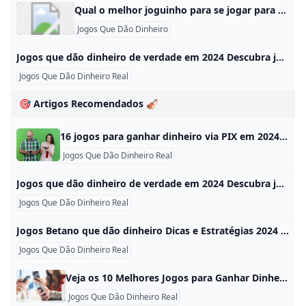
Qual o melhor joguinho para se jogar para ganhar dinheiro? Como ganhar um Pix de R$ 100 reais agora de graça? Para ganhar um Pix de R$ 100,00 reais agora de graça, você pode aproveitar programas de indicação de aplicativos financeiros ou realizar um empréstimo online. Certifique-se de que a empresa é confiável antes de repassar seus dados.
Jogos Que Dão Dinheiro
Jogos que dão dinheiro de verdade em 2024 Descubra jogos para ganhar dinheiro! Explore opções de play-to-earn, monetização e renda extra no mundo dos games que dão dinheiro. 6 mins 1. Play-to-Earn (P2E): Ganhe jogando Os jogos Play-to-Earn são os mais populares no modelo de ganhar dinheiro jogando. Neles, os jogadores recebem recompensas em criptomoedas ou NFTs por cumprirem missões, vencer partidas ou evoluírem dentro do jogo. Em seguida, essas recompensas podem ser trocadas por dinheiro real em exchanges de criptomoedas.
Jogos Que Dão Dinheiro Real
🎯 Artigos Recomendados 🎻
16 jogos para ganhar dinheiro via PIX em 2024! Saiba quais são os 16 melhores jogos para ganhar dinheiro via PIX, PayPal, gift card e prêmios que pagam de verdade e são confiáveis. Atualizamos nossa lista de aplicativos de jogos 2024. São 16 jogos que pagam de verdade e dá para ver seu saldo crescendo na hora. Escrito por Lucas Proença Conteúdo atualizado em: 16/08/2024 Por que confiar no iDinheiro? Responsabilidade editorial: Nosso editores são especialistas nas áreas e isentos nas avaliações e informações.
Jogos Que Dão Dinheiro Real
Jogos que dão dinheiro de verdade em 2024 Descubra jogos para ganhar dinheiro! Explore opções de play-to-earn, monetização e renda extra no mundo dos games que dão dinheiro. 6 mins 1. Play-to-Earn (P2E): Ganhe jogando Os jogos Play-to-Earn são os mais populares no modelo de ganhar dinheiro jogando. Neles, os jogadores recebem recompensas em criptomoedas ou NFTs por cumprirem missões, vencer partidas ou evoluírem dentro do jogo. Em seguida, essas recompensas podem ser trocadas por dinheiro real em exchanges de criptomoedas.
Jogos Que Dão Dinheiro Real
Jogos Betano que dão dinheiro Dicas e Estratégias 2024 - Conexão Tocantins - Portal de Notícias Conheça os melhores jogos betano que dão dinheiro! Aprenda suas vantagens, como jogá-los e ganhe dinheiro em um dos melhores cassinos online do Bra Sabia que existem muitos jogos Betano que dão dinheiro de verdade, para você se divirtir e ainda ganhar uma graninha extra? Pois hoje, mostraremos quais são os melhores jogos, como eles funcionam e quais são as vantagens de apostar neles. Então fiquem conosco. Os melhores jogos Betano que te dão dinheiro Nome do jogo Tipo de jogo RTP Roleta Brasileira roleta 97,3% Jogue agora!
Jogos Que Dão Dinheiro Real
Veja os 10 Melhores Jogos para Ganhar Dinheiro Via Pix de Verdade em 2024 18 jogos para ganhar dinheiro via Pix de verdade em 2024. Descubra agora qual é a melhor opção para você. Confira aqui todas as informações! 20 de outubro, 202420 de outubro, 202420 de outubro, 202420 de outubro, 2024Celia Celia Aparecida-17 de outubro, 20240Receber uma resposta negativa do Instituto Nacional do Seguro Social (INSS) após solicitar um benefício pode ser frustrante e preocupante. Porém, a negativa de… 17 de outubro, 2024015 de outubro, 2024013 de outubro, 20240
Jogos Que Dão Dinheiro Real