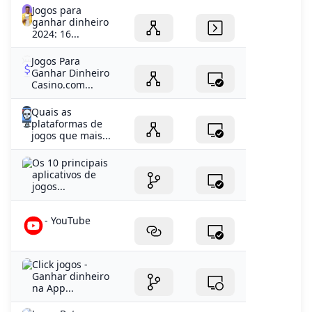
Jogos para
ganhar dinheiro
2024: 16...
Jogos Para
Ganhar Dinheiro
Casino.com...
Quais as
plataformas de
jogos que mais...
Os 10 principais
aplicativos de
jogos...
- YouTube
‎Click jogos -
Ganhar dinheiro
na App...