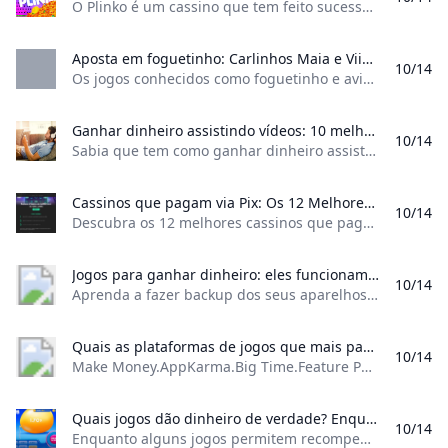
O Plinko é um cassino que tem feito sucesso e está sendo promovido por vídeos falsos na internet; confira! 25/04/2024 às 16:15 5 min de leitura O Plinko existe em vários cantos da internet, inclusive embutido como um jogo online e que roda direto no navegador em sites de apostas esportivas. Nesse caso, ele opera assim como o Jogo do Aviãozinho: até é possível multiplicar o valor de uma aposta inicial (que pode ir de R$ 1 a R$ 3 mil) e ganhar dinheiro, mas as chances são praticamente aleatórias.
Aposta em foguetinho: Carlinhos Maia e Viih Tube promovem jogo de azar Os jogos conhecidos como foguetinho e aviator são considerados jogos de azar pois dependem da sorte e sua exploração é uma contravenção penal no Brasil
10/14
Os jogos conhecidos como foguetinho e aviator são considerados jogos de azar, pois dependem da sorte, e sua exploração é uma contravenção penal no Brasil “Ainda que os jogos possam ser de azar e proibidos no país, como são de domínio estrangeiro, não configuram prática criminosa. De modo que não há qualquer impedimento na publicidade contratada. Os influenciadores não podem ser responsabilizados por qualquer dano gerado ao jogador”, diz Daniel Gerber, sócio de Daniel Gerber Advogados, especialista em Direito Penal Econômico e mestre em Ciências Criminais.
Ganhar dinheiro assistindo vídeos: 10 melhores opções Sabia que tem como ganhar dinheiro assistindo vídeos via PIX? Confira os 10 melhores sites e apps e ganhe dinheiro sem sair de casa.
10/14
Sabia que tem como ganhar dinheiro assistindo vídeos via PIX? Confira os 10 melhores sites e apps e ganhe dinheiro sem sair de casa. Está buscando uma forma prática de ganhar uma renda extra online? Neste artigo, confira os melhores sites e apps para ganhar dinheiro assistindo vídeos. Escrito por Lucas Proença Conteúdo atualizado em: 15/10/2024 Por que confiar no iDinheiro? Responsabilidade editorial: Nosso editores são especialistas nas áreas e isentos nas avaliações e informações.
Cassinos que pagam via Pix: Os 12 Melhores em 2024! - Jornal Estado de Minas Notícias Online Descubra os 12 melhores cassinos que pagam via Pix. Entenda como escolher um cassino online confiável. Descubra como ativar bônus!
10/14
Descubra os 12 melhores cassinos que pagam via Pix. Entenda como escolher um cassino online confiável. Descubra como ativar bônus! Confira nosso ranking com os melhores cassinos que pagam via Pix e comece a fazer suas apostas! Os cassinos que pagam via Pix são uma verdadeira tendência no setor. Afinal, quem não deseja receber seus ganhos de forma rápida e sem complicação? A boa notícia é que existem, até mesmo, cassinos que pagam via Pix na hora.
Jogos para ganhar dinheiro: eles funcionam? São seguros? Aprenda a fazer backup dos seus aparelhos e garanta de maneira prática e eficiente a prevenção de perca total de seus dados e informações. Confira!
10/14
Aprenda a fazer backup dos seus aparelhos e garanta, de maneira prática e eficiente, a prevenção de perca total de seus dados e informações. Confira! 06/03/2023 Funcionam. Se você souber analisar os prós e contras de cada um, pode sim ter um lucro real. Mas, um ponto interessante é que a maioria deles não recompensa o usuário diretamente em dinheiro e sim em moedas próprias de cada plataforma, que depois podem ser convertidas em dinheiro, prêmios, cupons, descontos, etc.
Quais as plataformas de jogos que mais pagam? Make Money.AppKarma.Big Time.Feature Points.Gamee.CashPirate.Quiz Time.Game Station.
10/14
Make Money.AppKarma.Big Time.Feature Points.Gamee.CashPirate.Quiz Time.Game Station. Quais são os jogos para ganhar dinheiro de verdade? appKarma; CashPirate; MakeMoney; Feature Points; Big Time; Quizdom; Game Station; PixMania; Solicitação de remoção Veja a resposta completa em meliuz.com.br Quais são as melhores plataformas de jogos para ganhar dinheiro? Entre os principais jogos para ganhar dinheiro de verdade, é possível citar: - Cash App; Pix Reward; Gamee; Cash Alarm; AppKarma; Big Time; Game Station; Lucky Money.
Quais jogos dão dinheiro de verdade? Enquanto alguns jogos permitem recompensas diretas em dinheiro outros permitem que os jogadores negociem ativos do jogo em plataformas externas
10/14
Enquanto alguns jogos permitem recompensas diretas em dinheiro, outros permitem que os jogadores negociem ativos do jogo em plataformas externas