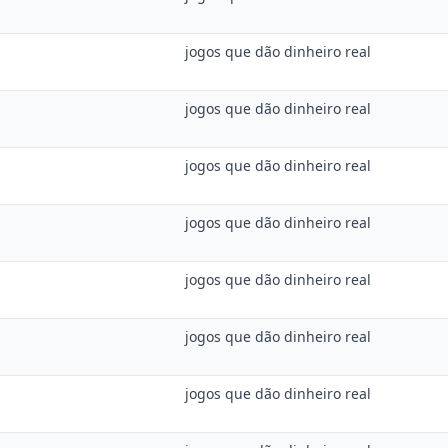
jogos que dão dinheiro real
jogos que dão dinheiro real
jogos que dão dinheiro real
jogos que dão dinheiro real
jogos que dão dinheiro real
jogos que dão dinheiro real
jogos que dão dinheiro real