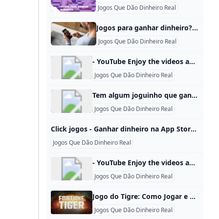
Jogos Que Dão Dinheiro Real
Jogos para ganhar dinheiro? Tenha cuidado com a segurança Blog Premium Aos baixar jogos para ganhar dinheiro, preste atenção aos riscos de uso indevido de dados pessoais e insegurança digital. Existem várias opções de jogos online que oferecem recompensa financeira para os usuários que acumulam pontos. O pagamento pode ser em formato de voucher para compras, cupons de desconto ou até depósito de dinheiro em carteira digital. Normalmente, os usuários são recompensados por tarefas como acessar a plataforma todos os dias, avaliar jogos em fase de testes, responder a pesquisas, completar as missões dos jogos e convidar amigos.
Jogos Que Dão Dinheiro Real
- YouTube Enjoy the videos and music you love, upload original content, and share it all with friends, family, and the world on YouTube.
Jogos Que Dão Dinheiro Real
Tem algum joguinho que ganha dinheiro de verdade? Feature Points O Feature Points é mais um dos jogos que pagam de verdade. Inclusive, a plataforma se orgulho de já ter pago quase 6 milhões de dólares em prêmios para os seus usuários. Para ganhar dinheiro jogando online na plataforma, você pode, além de jogar, responder pesquisas e testar outros apps.Aug 16, 2024
Jogos Que Dão Dinheiro Real
‎Click jogos - Ganhar dinheiro na App Store Clicker de Dinheiro é um dos melhores jogos inativos de cliques. Você precisa clicar na tela e obter dinheiro simples. Toque rapidamente e receba muitos dólare… Ganhe dinheiro clicando jogo Alexander Maslennikov Desenvolvido para iPad 3,1 • 166 avaliações Grátis Clicker de Dinheiro é um dos melhores jogos inativos de cliques.Clicker de Dinheiro é um dos melhores jogos inativos de cliques.Você precisa clicar na tela e obter dinheiro simples. Toque rapidamente e receba muitos dólares!
Jogos Que Dão Dinheiro Real
- YouTube Enjoy the videos and music you love, upload original content, and share it all with friends, family, and the world on YouTube.
Jogos Que Dão Dinheiro Real
Jogo do Tigre: Como Jogar e Ganhar Dinheiro no Fortune Tiger Descubra como jogar o Fortune Tiger, saiba quais são os melhores cassinos online no Brasil com o jogo em 2024 e veja como aproveitar com vantagens! 15 de julho de 2024 Por Alana Santos Famoso por ser um dos caça-níqueis online que mais estão pagando no momento, o Fortune Tiger está na boca da galera. Também conhecido como o Jogo do Tigrinho que ganha dinheiro, o slot da PG Soft foi lançado em 2022 com prêmio máximo de 2.
Jogos Que Dão Dinheiro Real