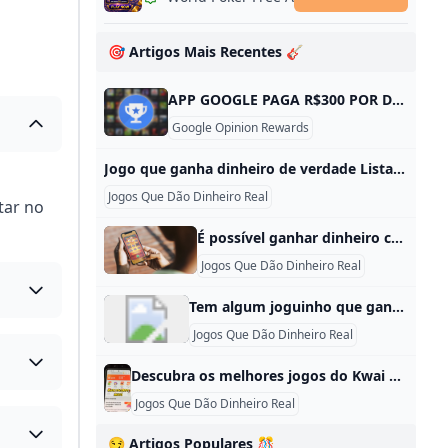
🎯 Artigos Mais Recentes 🎸
APP GOOGLE PAGA R$300 POR DIA? A VERDADE QUE NINGUÉM TE DIZ! Não existe nenhum aplicativo do Google que paga R$ 300 por dia — essa é uma mentira muito comum que espalhou nas redes sociais como WhatsApp e TikTok. Médias de fact-checkers mostram que mais de 500 mil pessoas compartilharam vídeos falsos sobre esse “app mágico” no primeiro trimestre de 2024, mas o Google confirmou oficialmente que nunca lançou nenhum aplicativo com esse propósito. O boato surgiu em fevereiro de 2021 quando um vídeo no WhatsApp apresentava um homem dizendo que o Google tinha criado um app chamado “Opini Pix” que pagaria R$ 300,00 por dia para usuários avaliarem empresas locais.
Google Opinion Rewards
Aplicativo Falso
Pes
Jogo que ganha dinheiro de verdade Lista 2023 News Direct Entender um jogo que ganha dinheiro de verdade pode fazer toda diferença na hora do play. Confira nossa análise com as principais estratégias. Saber quais são os melhores lugares para poder encontrar jogos que pagam dinheiro de verdade é uma das partes mais difíceis, mas nós facilitamos isso para você. Confira abaixo o nome dos cassinos online confiáveis que vão te pagar enquanto você joga títulos incríveis. Betmotion: Jogos em português, ótimo suporte e muitos benefícios para novos apostadores.
Jogos Que Dão Dinheiro Real
tar no
É possível ganhar dinheiro com o Jogo do Tigrinho? Blog Premium O Jogo do Tigrinho viralizou em 2023 pela promessa de ganhos financeiros significativos. Mas o que é essa plataforma e quais riscos ela oferece? Jogo do Tigrinho é o nome que tornou conhecido o Fortune Tiger, espécie de cassino que simula máquinas caça-níqueis no ambiente online. A dinâmica já é conhecida e aparentemente simples: é preciso alinhar três símbolos idênticos (como frutas, barras e sinos) em três linhas e, se a combinação aparecer, a promessa envolve ganhos substanciais.
Jogos Que Dão Dinheiro Real
Tem algum joguinho que ganha dinheiro de verdade? Feature Points O Feature Points é mais um dos jogos que pagam de verdade. Inclusive, a plataforma se orgulho de já ter pago quase 6 milhões de dólares em prêmios para os seus usuários. Para ganhar dinheiro jogando online na plataforma, você pode, além de jogar, responder pesquisas e testar outros apps.Aug 16, 2024
Jogos Que Dão Dinheiro Real
Descubra os melhores jogos do Kwai que te fazem ga ... Kwai Saiba quais são os jogos do Kwai que permitem ganhar dinheiro de verdade. Confira essa lista incrível e comece a lucrar agora mesmo!
Jogos Que Dão Dinheiro Real
😏 Artigos Populares 🎊