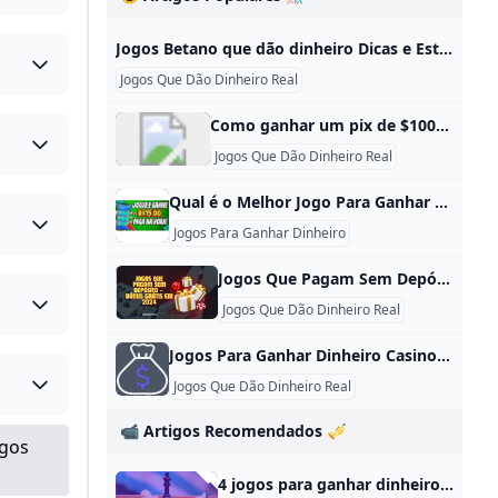
Jogos Betano que dão dinheiro Dicas e Estratégias 2024 - Conexão Tocantins - Portal de Notícias Conheça os melhores jogos betano que dão dinheiro! Aprenda suas vantagens, como jogá-los e ganhe dinheiro em um dos melhores cassinos online do Bra Sabia que existem muitos jogos Betano que dão dinheiro de verdade, para você se divirtir e ainda ganhar uma graninha extra? Pois hoje, mostraremos quais são os melhores jogos, como eles funcionam e quais são as vantagens de apostar neles. Então fiquem conosco. Os melhores jogos Betano que te dão dinheiro Nome do jogo Tipo de jogo RTP Roleta Brasileira roleta 97,3% Jogue agora!
Jogos Que Dão Dinheiro Real
Como ganhar um pix de $100 reais agora de graça? Os cassinos online oferecem uma ampla gama de jogos, video qual jogo paga pix na hora sem desde clássicos como blackjack e roleta até caça-níqueis modernos com jackpots progressivos.
Jogos Que Dão Dinheiro Real
Qual é o Melhor Jogo Para Ganhar Muito Dinheiro? Hoje em dia várias pessoas querem saber qual é o melhor jogo para ganhar muito dinheiro, mas não existe uma resposta única. O “melhor” jogo depende do seu perfil: se você quer apenas uma renda extra baixa, se topa correr riscos maiores em apostas ou se prefere investir tempo em jogos competitivos ou em jogos com criptomoedas. Por exemplo, alguns apps pagam apenas alguns reais por semana, enquanto torneios de e‑sports podem entregar prêmios de milhares de reais, mas exigem muito treino e habilidade.
Jogos Para Ganhar Dinheiro
Play-to-Earn
E-Spor
Jogos Que Pagam Sem Depósito – Bônus Grátis em 2024 PokerNews Descubra os melhores jogos de cassino que pagam sem depósito em 2024. Agora atualizado com as melhores ofertas de bônus grátis! PokerNews Staff Copiar linkCompartilhar no TwitterCompartilhar no Facebook8 min. de leituraAtualizado em 2024 Out 17 Você gosta de jogar jogos de cassino online? E que tal jogar jogos online grátis e ganhar dinheiro de verdade sem precisar depositar? Os bônus sem depósito são a maneira perfeita para novos jogadores brasileiros explorarem os cassinos online sem arriscar seu próprio dinheiro.
Jogos Que Dão Dinheiro Real
Jogos Para Ganhar Dinheiro Casino.com 10/2024 Confira os melhores cassinos online y Ganhe dinheiro real ao jogar os melhores jogos de cassino no Casino.com Brasil hoje! Jogos Para Ganhar Dinheiro 1Megapari Casino5.0Pacote de Boas-Vindas de Até R$ 9,184 + 150 Rodadas GrátisCódigo promocional exclusivo: boostBR130JOGUE AGORAAnálise do Megapari CasinoAnálise do Megapari Casino2JET Casino4.9100% de Bônus de Até R$ 1,500 no Primeiro DepósitoJOGUE AGORAAnálise do Jet CasinoAnálise do Jet Casino3SOL Casino4.9Bônus de 100% Até R$ 1,500JOGUE AGORAAnálise do Sol CasinoAnálise do Sol Casino4Betway Casino5.
Jogos Que Dão Dinheiro Real
📹 Artigos Recomendados 🎺
ogos
4 jogos para ganhar dinheiro rápido ATUALIZADO - 2024 Ideias de jogos para ganhar dinheiro: 1. ClipClaps; 2. Make Money; 3. Feature Points; 4. Mole Master. Teste agora mesmo e fature. Rafael Carvalho 26 de abril de 2022 O ClipClaps é um aplicativo de celular que une as tarefas que todo mundo quer cumprir para conquistar uma renda extra em casa: Assistir vídeos; Jogar pequenos desafios; Convidar amigos. Com isso, você acumula a recompensa e, depois, poderá resgatá-la em forma de dinheiro dentro do limite estabelecido pelo app.