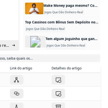
Make Money paga mesmo? Confira se esse jogo é confiável! Uma forma de ganhar dinheiro na internet é por meio do aplicativo MakeMoney. Descubra como ele funciona e se é confiável. MakeMoney está entre um dos jogos mais famosos para ganhar dinheiro. Saiba como funciona e como sacar! Artigo escrito por Equipe Mobillsem 02 de Outubro de 2024 Você já deve ter percebido que por aí não faltam opções de aplicativos para ganhar dinheiro. Um deles, por exemplo, é a plataforma de jogos Make Money.
Jogos Que Dão Dinheiro Real
Top Cassinos com Bônus Sem Depósito no Brasil Lista 2024 10 Melhores cassinos online do Brasil com bônus sem depósito ⭐ Lista com códigos promocionais e dicas para aproveitar os bônus. Why are we free?#1 bônus mais votado 20 giros grátis com código GT20BR Avaliação especializada3.1Obter bônusLer opiniõesObter bônusValido paraNovos jogadoresRequisitos de apostas40xCódigo bônusGT20BRValidade30 diasSaque máximoN/AJogos válidosSlots2 20 Giros Grátis no Gates of Olympus - 2x 100% ate €/$200 + 50 free spins Avaliação especializada4.5Obter bônusObter bônusValido paraNovos jogadoresRequisitos de apostas35xCódigo bônusN/AValidade7 diasSaque máximoN/AJogos válidosGates of Olympus3
Jogos Que Dão Dinheiro Real
Tem algum joguinho que ganha dinheiro de verdade? Feature Points O Feature Points é mais um dos jogos que pagam de verdade. Inclusive, a plataforma se orgulho de já ter pago quase 6 milhões de dólares em prêmios para os seus usuários. Para ganhar dinheiro jogando online na plataforma, você pode, além de jogar, responder pesquisas e testar outros apps.Aug 16, 2024
 real
Jogos Que Dão Dinheiro Real
so, saiba quais os...
Link do artigo
Detalhes do artigo