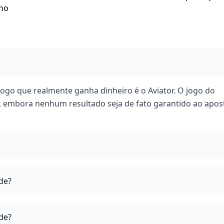
ino
ogo que realmente ganha dinheiro é o Aviator. O jogo do
, embora nenhum resultado seja de fato garantido ao apos
de?
de?