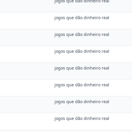
jogos que dão dinheiro real
jogos que dão dinheiro real
jogos que dão dinheiro real
jogos que dão dinheiro real
jogos que dão dinheiro real
jogos que dão dinheiro real
jogos que dão dinheiro real
jogos que dão dinheiro real