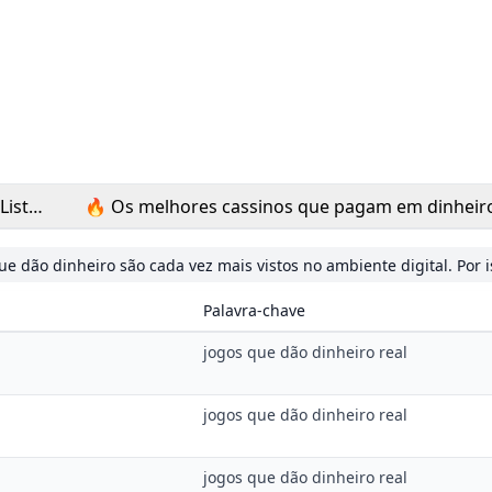
a
🔥 Os melhores cassinos que pagam em dinheiro
no Brasil em 2024
ue dão dinheiro são cada vez mais vistos no ambiente digital. Por is
Palavra-chave
jogos que dão dinheiro real
jogos que dão dinheiro real
jogos que dão dinheiro real