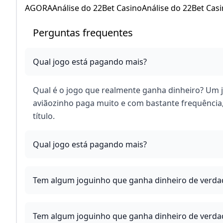
AGORAAnálise do 22Bet CasinoAnálise do 22Bet Cas
Perguntas frequentes
Qual jogo está pagando mais?
Qual é o jogo que realmente ganha dinheiro? Um j
aviãozinho paga muito e com bastante frequência
título.
Qual jogo está pagando mais?
Tem algum joguinho que ganha dinheiro de verda
Tem algum joguinho que ganha dinheiro de verda