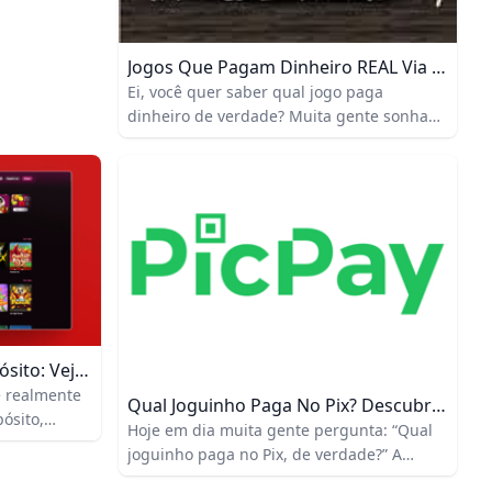
mesma. A
r R$ 100 via
ar ou pessoa
Jogos Que Pagam Dinheiro REAL Via Pix Em 2026!
ta a te
Ei, você quer saber qual jogo paga
dinheiro de verdade? Muita gente sonha
em ganhar uma renda extra jogando no
celular, e sim, existem opções reais em
2026! Apps como MakeMoney e appKarma
pagam via Pix depois de tarefas simples,
como check-ins diários ou enquetes
rápidas. No MakeMoney, por exemplo, você
ganha pontos jogando e convidando
amigos – dá pra sacar R$ 10 a R$ 50 por
mês com 20 minutos diários.
Jogos Que Pagam Sem Depósito: Veja Como Ganhar Dinheiro Agora
e realmente
Qual Joguinho Paga No Pix? Descubra Os Apps Que Pagam De Verdade
ósito,
Hoje em dia muita gente pergunta: “Qual
 bônus de
joguinho paga no Pix, de verdade?” A
fas diárias
resposta é que já existem vários apps e
os desses