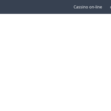
Cassino on-line