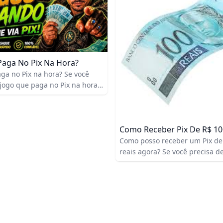
Paga No Pix Na Hora?
ga no Pix na hora? Se você
jogo que paga no Pix na hora,
is citados em 2026 são
tune Tiger e Mines, além de
aformas como DiverPix, Make
arma, Big Time, CashPirate e
geral, o saque via Pix é
Como posso receber um Pix de
 o tempo exato depende das
reais agora? Se você precisa d
da plataforma e da verificação
reais agora e quer receber via 
gos mais buscados Entre os
opções reais e seguras que f
s que aparecem com
verdade. Você pode pedir a al
as listas atualizadas, estes são
envie o dinheiro, ou solicitar 
: Aviator, Fortune Tiger, Mines,
empréstimo rápido em aplicati
ake Money, appKarma, Big
confiáveis que entregam o val