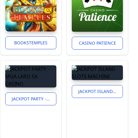
BOOKSTEMPLES
CASINO PATIENCE
JACKPOT ISLAND - SLOTS MACHINE
JACKPOT PARTY - MGA LARO SA CASINO