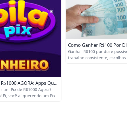
jugadores pueden ganar hasta
por semana respondiendo pre
correctamente.
Como Ganhar R$100 Por Di
Ganhar R$100 por dia é possív
trabalho consistente, escolhas 
uma rotina simples que você 
repetir todos os dias. Por exem
pode juntar dois serviços de 
fazer uma arte para redes socia
Ganhar Pix R$1000 AGORA: Apps Que PAGAM De Verdade!
um texto curto, ou fazer uma v
 um Pix de R$1000 Agora?
de R$100 em produtos digitais
 Ei, você aí querendo um Pix
O segredo é escolher algo que
apidinho? Sonho bom, né? Mas
procura, começar com o que e
 de grana fácil tipo “bug do
investimento e manter constân
pe na certa – eles pegam seu
transformar pequenos ganhos
! Vamos focar no real: apps
diária.
 dão R$20 por amigo que