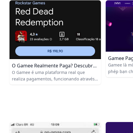
trocados por dólares via PayPal. Outra
ganhos imed
opção popular é o AppKarma, que
golpes ou p
recompensa os usuários com pontos ao
vídeos do Y
testar novos jogos e concluir desafios,
100 via Pix 
sendo que esses pontos são
exigem cond
posteriormente convertidos em cartões-
Dados de in
presente ou pagamentos diretos. Para
desses 13 c
quem busca praticidade no Brasil,
listados em
aplicativos como o FeaturePoints permitem
imediato sem
ganhar dinheiro realizando tarefas
Gamee là mộ
O Gamee Realmente Paga? Descubra A Verdade Sobre O App
simples, como responder pesquisas de
phép bạn chơ
O Gamee é uma plataforma real que
opinião ou assistir a vídeos curtos,
tiền thật b
realiza pagamentos, funcionando através
tornando o processo de acúmulo de saldo
xếp hạng ca
de um modelo onde parte da receita de
bastante intuitivo para iniciantes.
tham gia cá
anúncios que o aplicativo recebe é
Nhiều người
compartilhada com seus jogadores ativos.
giới đã dùng
Por exemplo, ao dedicar tempo jogando
điểm chuyển
minijogos e subindo nos rankings
qua ví PayPa
semanais, você acumula “tickets” que
podem ser convertidos em sorteios ou
recompensas diretas em dólares, com