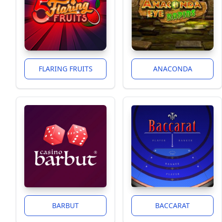
FLARING FRUITS
ANACONDA
BARBUT
BACCARAT