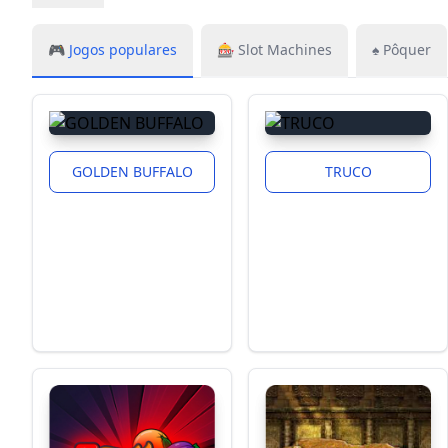
🎮
Jogos populares
🎰
Slot Machines
♠️
Pôquer
GOLDEN BUFFALO
TRUCO