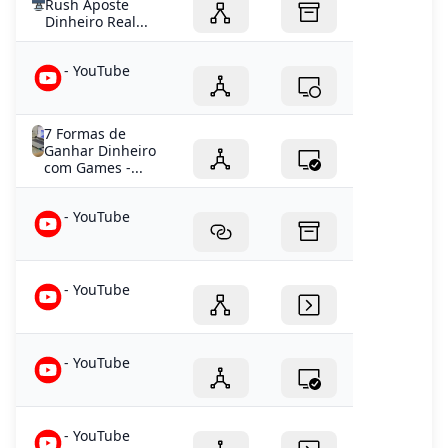
Rush Aposte
Dinheiro Real...
- YouTube
7 Formas de
Ganhar Dinheiro
com Games -...
- YouTube
- YouTube
- YouTube
- YouTube