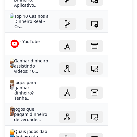
Aplicativo...
Top 10 Casinos a
Dinheiro Real -
Os...
- YouTube
Ganhar dinheiro
assistindo
vídeos: 10...
Jogos para
ganhar
dinheiro?
Tenha...
Jogos que
pagam dinheiro
de verdade...
Quais jogos dão
dinheiro de