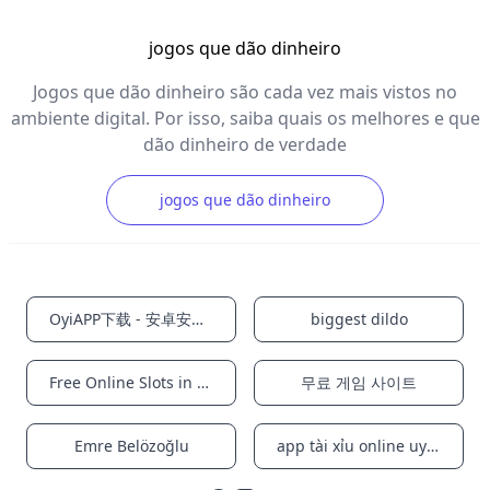
jogos que dão dinheiro
Jogos que dão dinheiro são cada vez mais vistos no
ambiente digital. Por isso, saiba quais os melhores e que
dão dinheiro de verdade
jogos que dão dinheiro
OyiAPP下载 - 安卓安装包与版本解析
biggest dildo
Free Online Slots in the USA: How Free Slot Games Work
무료 게임 사이트
Emre Belözoğlu
app tài xỉu online uy tín