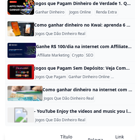
Jogos que Pagam Dinheiro de Verdade 1. Quais são os jogos que dão dinheiro de verdade? Existem jogos e aplicativos que realmente pagam dinheiro, mas é importante entender que isso não costuma ser uma renda alta nem garantida. Em geral, os ganhos vêm de tarefas simples, partidas rápidas, missões diárias, torneios, recompensas por pontos ou até venda de itens digitais. As opções mais citadas hoje incluem MakeMoney, appKarma, Big Time, CashPirate Buzz, Quizdom, FeaturePoints, Méliuz Playtime, Pawns e Mistplay, que costumam oferecer saque em dinheiro, gift cards ou saldo digital.
Ganhar Dinheiro
Jogos Online
Renda Extra
Como ganhar dinheiro no Kwai: aprenda 6 maneira agora! Exponencial Kwai é uma das plataformas de vídeos curtos com um excelente programa de monetização. Aprenda tudo sobre ele na matéria de hoje. Kwai é uma das plataformas de vídeos curtos com um excelente programa de monetização. Aprenda tudo sobre ele na matéria de hoje. por Leonardo Cruz Atualizado em 25 de julho, 2024 O Kwaié um aplicativo de compartilhamento de vídeos criado na China, sendo um dos aplicativos de compartilhamento de vídeo curtos que mais cresce no Brasil.
Jogos Que Dão Dinheiro Real
Ganhe R$ 100/dia na internet com Affiliate & Crypto SEO Bạn có thể kiếm R$ 100 mỗi ngày trên internet bằng cách tiếp thị liên kết (affiliate marketing) với sản phẩm crypto và tool SEO. Ví dụ, nếu bạn viết bài “Hướng dẫn dùng Binance cho người mới” và gắn link affiliate, mỗi khi có người mở tài khóa bạn sẽ nhận từ R$ 50 đến R$ 200 hoa hồng. Chỉ cần 2–3 đơn/ngày, bạn đã đạt R$ 100–R$ 300. Nhiều người mới bắt đầu với cách này đã kiếm được trung bình R$ 150/ngày trong 3 tuần đầu.
Affiliate Marketing
Crypto
SEO
Jogos que Pagam Sem Depósito: Veja Como Ganhar Dinheiro Agora Existem jogos e aplicativos que realmente pagam dinheiro sem exigir depósito, principalmente em formato de bônus de cadastro, jogos simples ou tarefas diárias que geram saldo sacável. Muitos desses apps e plataformas operam no Brasil, oferecendo saques via PIX, PayPal ou outros métodos, o que torna mais fácil receber pequenos valores em dinheiro real sem investir do próprio bolso. Jogos que pagam sem depósito funcionam de formas diferentes: alguns dão créditos grátis para apostas, outros liberam rodadas grátis em slots, e há ainda apps que pagam por missão diária ou check‑in.
Jogos Que Pagam
Ganhar Dinheiro Online
Bônus Sem Dep
Como ganhar dinheiro na internet com sites e apps em 2024 Exponencial Tire todas as suas dúvidas sobre como ganhar dinheiro na internet e comece a ter uma renda extra utilizando sites e apps do seu dia a dia. Veja como é possivel conseguir uma renda extra na internet usando sites e apps e alcançar o equilíbrio financeiro em 2024. por Leonardo Cruz Atualizado em 25 de julho, 2024 Ganhar dinheiro com a internet é possível, mas como em qualquer outro meio não existem soluções milagrosas e você vai precisar de dedicação e responsabilidade.
Jogos Que Dão Dinheiro Real
- YouTube Enjoy the videos and music you love, upload original content, and share it all with friends, family, and the world on YouTube.
Jogos Que Dão Dinheiro Real
Título
Link
Palavra-