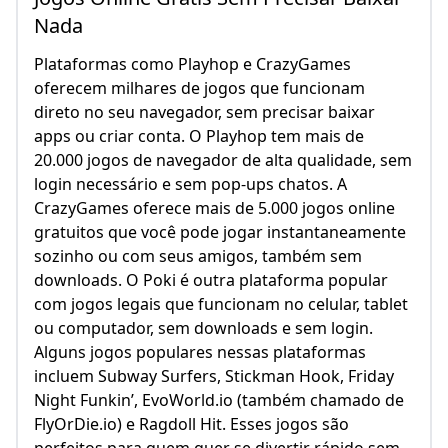
Nada
Plataformas como Playhop e CrazyGames
oferecem milhares de jogos que funcionam
direto no seu navegador, sem precisar baixar
apps ou criar conta. O Playhop tem mais de
20.000 jogos de navegador de alta qualidade, sem
login necessário e sem pop-ups chatos. A
CrazyGames oferece mais de 5.000 jogos online
gratuitos que você pode jogar instantaneamente
sozinho ou com seus amigos, também sem
downloads. O Poki é outra plataforma popular
com jogos legais que funcionam no celular, tablet
ou computador, sem downloads e sem login.
Alguns jogos populares nessas plataformas
incluem Subway Surfers, Stickman Hook, Friday
Night Funkin’, EvoWorld.io (também chamado de
FlyOrDie.io) e Ragdoll Hit. Esses jogos são