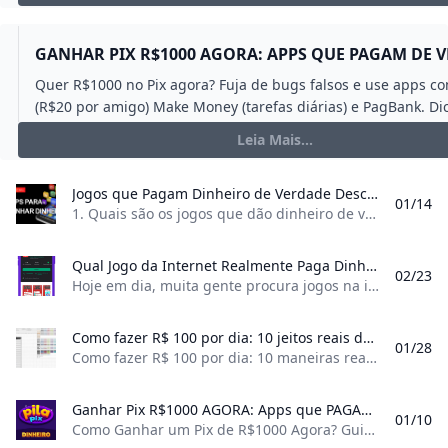
GANHAR PIX R$1000 AGORA: APPS QUE PAGAM DE 
Quer R$1000 no Pix agora? Fuja de bugs falsos e use apps c
(R$20 por amigo) Make Money (tarefas diárias) e PagBank. Dic
pra acumular sem risco em 2025.
Leia Mais...
Jogos que Pagam Dinheiro de Verdade Descubra quais jogos e aplicativos realmente pagam dinheiro de verdade como funcionam os saques e quais cuidados tomar antes de começar.
01/14
1. Quais são os jogos que dão dinheiro de verdade? Existem jogos e aplicativos que realmente pagam dinheiro, mas é importante entender que isso não costuma ser uma renda alta nem garantida. Em geral, os ganhos vêm de tarefas simples, partidas rápidas, missões diárias, torneios, recompensas por pontos ou até venda de itens digitais. As opções mais citadas hoje incluem MakeMoney, appKarma, Big Time, CashPirate Buzz, Quizdom, FeaturePoints, Méliuz Playtime, Pawns e Mistplay, que costumam oferecer saque em dinheiro, gift cards ou saldo digital.
Qual Jogo da Internet Realmente Paga Dinheiro em 2026? Saiba quais jogos da internet realmente pagam dinheiro em 2026 como MakeMoney Gamee e Big Time e como ganhar extra sem depósito usando Pix e PayPal.
02/23
Hoje em dia, muita gente procura jogos na internet que pagam de verdade para complementar a renda em casa. A boa notícia é que existem plataformas reais que pagam, normalmente via Pix ou PayPal, mas não são “máquinas de dinheiro fácil”. Em geral, você ganha poucos reais por dia, o que funciona melhor como renda extra do que como salário principal. Por isso, é importante escolher bem onde jogar e não esperar ganhar muito rápido.
Como fazer R$ 100 por dia: 10 jeitos reais de ganhar dinheiro agora Quer saber como fazer R$ 100 por dia? Veja 10 maneiras reais como revenda afiliados redator artesanato e cozinhar para vender com exemplos práticos e dicas para começar hoje mesmo.
01/28
Como fazer R$ 100 por dia: 10 maneiras reais e práticas para ganhar dinheiro em 2026 Você quer saber como fazer R$ 100 por dia de forma real e consistente? A resposta é sim, é possível ganhar essa quantia se você combiná estratégias, manter foco e trabalhar com consistência. Não existe fórmula mágica, mas existem caminhos comprovados que podem te levar a essa meta diária. Em 2026, especialmente se você trabalha com internet, vendas ou serviços freelance, alcançar R$ 100 por dia é mais acessível do que parece.
Ganhar Pix R$1000 AGORA: Apps que PAGAM de Verdade! Quer R$1000 no Pix agora? Fuja de bugs falsos e use apps como PicPay (R$20 por amigo) Make Money (tarefas diárias) e PagBank. Dicas reais pra acumular sem risco em 2025.
01/10
Como Ganhar um Pix de R$1000 Agora? Guia Amigão! Ei, você aí querendo um Pix de R$1000 rapidinho? Sonho bom, né? Mas ó, promessas de grana fácil tipo “bug do Pix” são golpe na certa – eles pegam seu CPF e somem! Vamos focar no real: apps como PicPay dão R$20 por amigo que deposita R$20, e PagBank oferece até R$155 por indicar uma maquininha. Comece hoje e acumule sem risco.