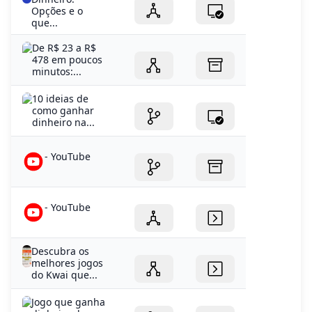
Opções e o
que...
De R$ 23 a R$
478 em poucos
minutos:...
10 ideias de
como ganhar
dinheiro na...
- YouTube
- YouTube
Descubra os
melhores jogos
do Kwai que...
Jogo que ganha