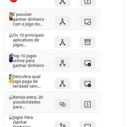
É possível
ganhar dinheiro
com o Jogo do...
Os 10 principais
aplicativos de
jogos...
Top 10 jogos
online para
ganhar dinheiro
Descubra qual
jogo paga de
verdade sem...
Renda extra: 20
possibilidades
para...
Jogos Para
Ganhar
Dinheiro: