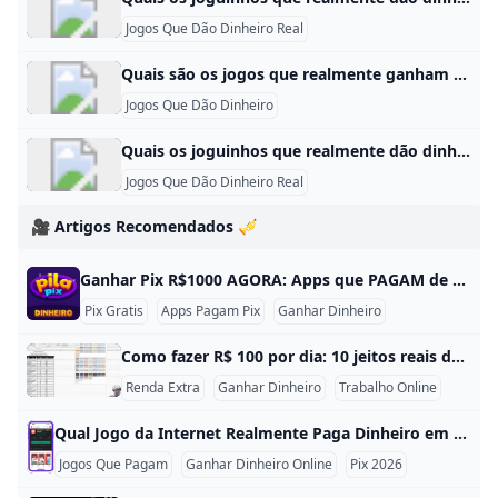
Jogos Que Dão Dinheiro Real
Quais são os jogos que realmente ganham dinheiro? O PegaPix é um dos jogos para ganhar dinheiro via PIX. Na plataforma, você é remunerado por cumprir algumas missões, como: responder pesquisas, testar aplicativos e muito mais. De todo modo, vale ressaltar que, para solicitar o saque, é preciso acumular 500 mil moedas no jogo.2024/08/16
Jogos Que Dão Dinheiro
Quais os joguinhos que realmente dão dinheiro? Cash Pirate O CashPirate é um dos jogos que dão dinheiro que funciona como uma plataforma que fornece atividades remuneradas.Oct 8, 2024
Jogos Que Dão Dinheiro Real
🎥 Artigos Recomendados 🎺
Ganhar Pix R$1000 AGORA: Apps que PAGAM de Verdade! Como Ganhar um Pix de R$1000 Agora? Guia Amigão! Ei, você aí querendo um Pix de R$1000 rapidinho? Sonho bom, né? Mas ó, promessas de grana fácil tipo “bug do Pix” são golpe na certa – eles pegam seu CPF e somem! Vamos focar no real: apps como PicPay dão R$20 por amigo que deposita R$20, e PagBank oferece até R$155 por indicar uma maquininha. Comece hoje e acumule sem risco.
Pix Gratis
Apps Pagam Pix
Ganhar Dinheiro
Como fazer R$ 100 por dia: 10 jeitos reais de ganhar dinheiro agora Como fazer R$ 100 por dia: 10 maneiras reais e práticas para ganhar dinheiro em 2026 Você quer saber como fazer R$ 100 por dia de forma real e consistente? A resposta é sim, é possível ganhar essa quantia se você combiná estratégias, manter foco e trabalhar com consistência. Não existe fórmula mágica, mas existem caminhos comprovados que podem te levar a essa meta diária. Em 2026, especialmente se você trabalha com internet, vendas ou serviços freelance, alcançar R$ 100 por dia é mais acessível do que parece.
Renda Extra
Ganhar Dinheiro
Trabalho Online
Qual Jogo da Internet Realmente Paga Dinheiro em 2026? Hoje em dia, muita gente procura jogos na internet que pagam de verdade para complementar a renda em casa. A boa notícia é que existem plataformas reais que pagam, normalmente via Pix ou PayPal, mas não são “máquinas de dinheiro fácil”. Em geral, você ganha poucos reais por dia, o que funciona melhor como renda extra do que como salário principal. Por isso, é importante escolher bem onde jogar e não esperar ganhar muito rápido.
Jogos Que Pagam
Ganhar Dinheiro Online
Pix 2026