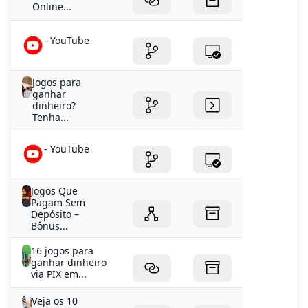
Online...
- YouTube
Jogos para
ganhar
dinheiro?
Tenha...
- YouTube
Jogos Que
Pagam Sem
Depósito –
Bônus...
16 jogos para
ganhar dinheiro
via PIX em...
Veja os 10