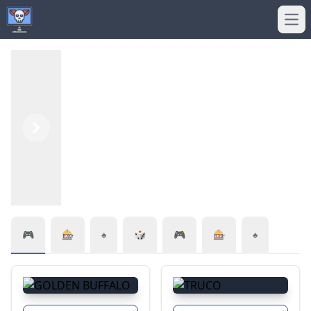
Ope
Previous
Next
🎮
🎰
♠️
🎲
🎮
🎰
♠️