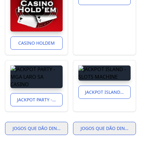
CASINO HOLDEM
JACKPOT ISLAND - SLOTS MACHINE
JACKPOT PARTY - MGA LARO SA CASINO
JOGOS QUE DÃO DINHEIRO
JOGOS QUE DÃO DINHEIRO 