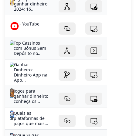
ganhar dinheiro
2024: 16...
- YouTube
Top Cassinos
com Bônus Sem
Depósito no...
‎Ganhar
Dinheiro:
Dinheiro App na
App...
Jogos para
ganhar dinheiro:
conheça os...
Quais as
plataformas de
jogos que mais...
Jogue Sugar