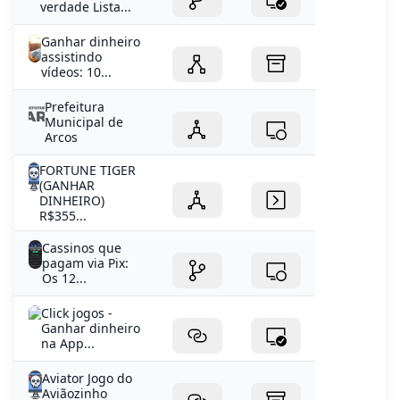
verdade Lista...
Ganhar dinheiro
assistindo
vídeos: 10...
Prefeitura
Municipal de
Arcos
FORTUNE TIGER
(GANHAR
DINHEIRO)
R$355...
Cassinos que
pagam via Pix:
Os 12...
‎Click jogos -
Ganhar dinheiro
na App...
Aviator Jogo do
Aviãozinho