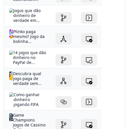
Jogos que dão
dinheiro de
verdade em...
Plinko paga
mesmo? Jogo da
bolinha...
14 jogos que dão
dinheiro no
PayPal de...
Descubra qual
jogo paga de
verdade sem...
Como ganhar
dinheiro
jogando FIFA
Game
Champions
Jogos de Cassino