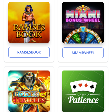
RAMSESBOOK
MIAMIWHEEL