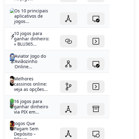
Os 10 principais
aplicativos de
jogos...
10 jogos para
ganhar dinheiro:
» BLU365...
Aviator Jogo do
Aviãozinho
Online...
Melhores
cassinos online:
veja as opções...
16 jogos para
ganhar dinheiro
via PIX em...
Jogos Que
Pagam Sem
Depósito –