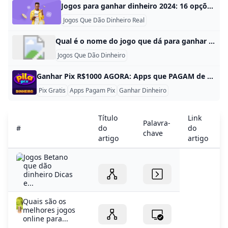
Jogos para ganhar dinheiro 2024: 16 opções para você Méliuz Deseja ter mais dinheiro na conta ao fim do mês? Descubra como fazer renda extra com os jogos para ganhar dinheiro. 18/04/2024/ Fazer renda extra está na lista de prioridades de milhares de brasileiros. Afinal de contas, quem não gostaria de ter dinheiro sobrando no final do mês? Neste momento, você sabia que é possível se divertir com jogos para ganhar dinheiro? É isso mesmo que você leu! Hoje, existem várias opções de jogos online que pagam dinheiro de verdade para os jogadores.
Jogos Que Dão Dinheiro Real
Qual é o nome do jogo que dá para ganhar dinheiro? Atualmente, os melhores apps para ganhar dinheiro via Pix de graça são o PagBank e o PicPay, pois são muito úteis no dia a dia e oferecem uma forma simples de remuneração. Portanto, o usuário poderá ser remunerado de várias formas e de maneira natural, através do uso no dia a dia.Sep 26, 2024
Jogos Que Dão Dinheiro
Ganhar Pix R$1000 AGORA: Apps que PAGAM de Verdade! Como Ganhar um Pix de R$1000 Agora? Guia Amigão! Ei, você aí querendo um Pix de R$1000 rapidinho? Sonho bom, né? Mas ó, promessas de grana fácil tipo “bug do Pix” são golpe na certa – eles pegam seu CPF e somem! Vamos focar no real: apps como PicPay dão R$20 por amigo que deposita R$20, e PagBank oferece até R$155 por indicar uma maquininha. Comece hoje e acumule sem risco.
Pix Gratis
Apps Pagam Pix
Ganhar Dinheiro
Título
Link
Palavra-
#
do
do
chave
artigo
artigo
a
Jogos Betano
que dão
dinheiro Dicas
e...
Quais são os
melhores jogos
online para...