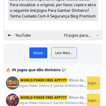
Para visualizar o original, por favor, copie e abra
o seguinte link:
Jogos Para Ganhar Dinheiro?
Tenha Cuidado Com A Segurança Blog Premium
- YouTube
10 jogos para
ganhar dinheiro: »
Jogos que dão dinheiro são
BLU365 Blog
Baixar
Leia Mais...
cada vez mais vistos no
O
ambiente digital. Por isso,
🔥 🎮 jogos que dão dinheiro 🎶
saiba quais os melhores e
que dão dinheiro de
WORLD POKER FREE APP777
Bônus de boas-vindas
Jogar agor
Jogue Poker Online e Ganhe Dinheiro Real.
verdade
WORLD POKER FREE APP777
Bônus de boas-vindas
Jogar agor
Jogue Poker Online e Ganhe Dinheiro Real.