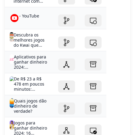
internet com...
- YouTube
Descubra os
melhores jogos
do Kwai que...
Aplicativos para
ganhar dinheiro
2024:...
De R$ 23 a R$
478 em poucos
minutos:...
Quais jogos dão
dinheiro de
verdade?
Jogos para
ganhar dinheiro
2024: 16...