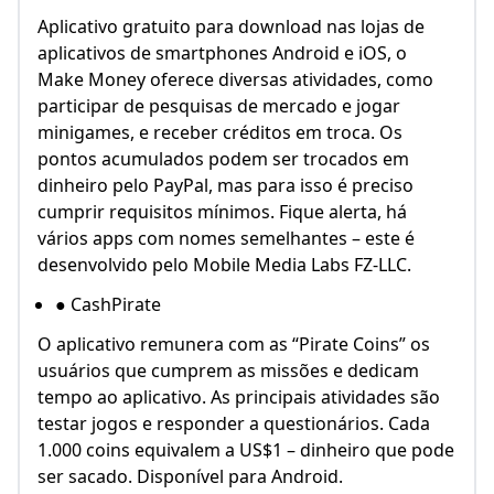
Aplicativo gratuito para download nas lojas de
aplicativos de smartphones Android e iOS, o
Make Money oferece diversas atividades, como
participar de pesquisas de mercado e jogar
minigames, e receber créditos em troca. Os
pontos acumulados podem ser trocados em
dinheiro pelo PayPal, mas para isso é preciso
cumprir requisitos mínimos. Fique alerta, há
vários apps com nomes semelhantes – este é
desenvolvido pelo Mobile Media Labs FZ-LLC.
● CashPirate
O aplicativo remunera com as “Pirate Coins” os
usuários que cumprem as missões e dedicam
tempo ao aplicativo. As principais atividades são
testar jogos e responder a questionários. Cada
1.000 coins equivalem a US$1 – dinheiro que pode
ser sacado. Disponível para Android.