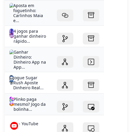
Aposta em
foguetinho:
Carlinhos Maia
e...
4 jogos para
ganhar dinheiro
rápido...
‎Ganhar
Dinheiro:
Dinheiro App na
App...
Jogue Sugar
Rush Aposte
Dinheiro Real...
Plinko paga
mesmo? Jogo da
bolinha...
- YouTube