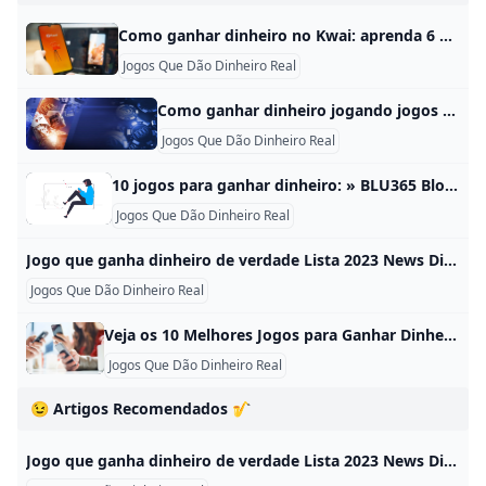
Como ganhar dinheiro no Kwai: aprenda 6 maneira agora! Exponencial Kwai é uma das plataformas de vídeos curtos com um excelente programa de monetização. Aprenda tudo sobre ele na matéria de hoje. Kwai é uma das plataformas de vídeos curtos com um excelente programa de monetização. Aprenda tudo sobre ele na matéria de hoje. por Leonardo Cruz Atualizado em 25 de julho, 2024 O Kwaié um aplicativo de compartilhamento de vídeos criado na China, sendo um dos aplicativos de compartilhamento de vídeo curtos que mais cresce no Brasil.
Jogos Que Dão Dinheiro Real
Como ganhar dinheiro jogando jogos com dinheiro real Como ganhar dinheiro jogando jogos com dinheiro real. Veja dicas para apostar com segurança e ter ótimos resultados no mundo online Os jogos de azar no mercado mundial, são apresentados em uma grande variedade, oferecendo um mar de oportunidades para um entretenimento emocionante. Qualquer usuário pode jogar livremente milhares de jogos diferentes, incluindo a popular roleta, blackjack, bacará, pôquer, jogos com dealer ao vivo e slots online nos melhores sites de jogos, basta para isso, utilizar um PC, portátil, tablet ou smartphone, dependendo de suas preferências pessoais.
Jogos Que Dão Dinheiro Real
10 jogos para ganhar dinheiro: » BLU365 Blog Conheça 10 jogos para ganhar dinheiro e comece hoje mesmo a faturar a sua sonhada renda extra. Apps que funcionam de verdade! PorBLU36524 de agosto de 2023Sem Comentários Em meio a golpes e outras promessas duvidosas, os jogos para ganhar dinheiro realmente parecem bons demais para ser verdade. Mas a verdade é que existem sim algumas opções nas quais é possível receber dinheiro via PayPal ou Pix, podendo transferir o dinheiro diretamente para a conta do jogador.
Jogos Que Dão Dinheiro Real
Jogo que ganha dinheiro de verdade Lista 2023 News Direct Entender um jogo que ganha dinheiro de verdade pode fazer toda diferença na hora do play. Confira nossa análise com as principais estratégias. Saber quais são os melhores lugares para poder encontrar jogos que pagam dinheiro de verdade é uma das partes mais difíceis, mas nós facilitamos isso para você. Confira abaixo o nome dos cassinos online confiáveis que vão te pagar enquanto você joga títulos incríveis. Betmotion: Jogos em português, ótimo suporte e muitos benefícios para novos apostadores.
Jogos Que Dão Dinheiro Real
Veja os 10 Melhores Jogos para Ganhar Dinheiro Via Pix de Verdade em 2024 18 jogos para ganhar dinheiro via Pix de verdade em 2024. Descubra agora qual é a melhor opção para você. Confira aqui todas as informações! 20 de outubro, 202420 de outubro, 202420 de outubro, 202420 de outubro, 2024Celia Celia Aparecida-17 de outubro, 20240Receber uma resposta negativa do Instituto Nacional do Seguro Social (INSS) após solicitar um benefício pode ser frustrante e preocupante. Porém, a negativa de… 17 de outubro, 2024015 de outubro, 2024013 de outubro, 20240
Jogos Que Dão Dinheiro Real
😉 Artigos Recomendados 🎷
Jogo que ganha dinheiro de verdade Lista 2023 News Direct Entender um jogo que ganha dinheiro de verdade pode fazer toda diferença na hora do play. Confira nossa análise com as principais estratégias. Saber quais são os melhores lugares para poder encontrar jogos que pagam dinheiro de verdade é uma das partes mais difíceis, mas nós facilitamos isso para você. Confira abaixo o nome dos cassinos online confiáveis que vão te pagar enquanto você joga títulos incríveis. Betmotion: Jogos em português, ótimo suporte e muitos benefícios para novos apostadores.