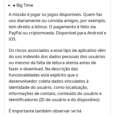
● Big Time
A missão é jogar os jogos disponíveis. Quem faz
uso diariamente ou convida amigos, por exemplo,
tem direito a bônus. O pagamento é feito via
PayPal ou criptomoeda. Disponível para Android e
iOS.
Os riscos associados a esse tipo de aplicativo vêm
do uso indevido dos dados pessoais dos usuários
ou mesmo da falta de leitura atenta antes de
fazer o download. Na descrição das
funcionalidades está explícito que o
desenvolvedor coleta dados vinculados à
identidade do usuário, como localização,
informações de contato, conteúdo do usuário e
identificadores (ID de usuário e do dispositivo).
É importante também observar se há