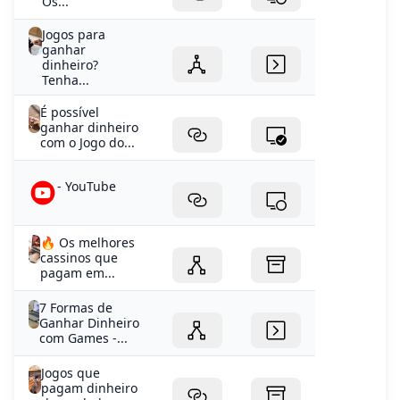
Os...
Jogos para
ganhar
dinheiro?
Tenha...
É possível
ganhar dinheiro
com o Jogo do...
- YouTube
🔥 Os melhores
cassinos que
pagam em...
7 Formas de
Ganhar Dinheiro
com Games -...
Jogos que
pagam dinheiro