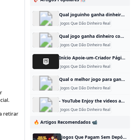
Qual joguinho ganha dinheiro de verdade no pix? Cassinos online proporcionam uma jogo que ganha dinheiro de verdade pelo pix experiência imersiva com crupiês reais.2 วันที่ผ่านมา
Jogos Que Dão Dinheiro Real
Qual jogo ganha dinheiro com 1 real? Bet dá Sorte – Jogue no cassino com só 1 real na banca Na página inicial, aparecem títulos populares como Tigre Sortudo, Incan Wonders e o Fortune Tiger, também chamado por muitos apostadores do site de tigrinho 1 real. O site tem jogos da Pragmatic Play e da Play’n Go.
Jogos Que Dão Dinheiro Real
Início Apoie-um-Criador Página Inicial de descrição
Jogos Que Dão Dinheiro Real
Qual o melhor jogo para ganhar dinheiro de verdade? Então, se você está procurando uma nova forma de entretenimento e um jeito de potencialmente engordar a sua conta, deixe-se levar pela emoção do Jogo do Tigrinho – quem sabe, a próxima vitória pode estar a uma jogada de distância!19 Dec 2024
Jogos Que Dão Dinheiro Real
r
ial.
- YouTube Enjoy the videos and music you love, upload original content, and share it all with friends, family, and the world on YouTube.
Jogos Que Dão Dinheiro Real
 retirar
🔥 Artigos Recomendados 📹
Jogos Que Pagam Sem Depósito – Bônus Grátis em 2024 PokerNews Descubra os melhores jogos de cassino que pagam sem depósito em 2024. Agora atualizado com as melhores ofertas de bônus grátis! PokerNews Staff Copiar linkCompartilhar no TwitterCompartilhar no Facebook8 min. de leituraAtualizado em 2024 Out 17 Você gosta de jogar jogos de cassino online? E que tal jogar jogos online grátis e ganhar dinheiro de verdade sem precisar depositar? Os bônus sem depósito são a maneira perfeita para novos jogadores brasileiros explorarem os cassinos online sem arriscar seu próprio dinheiro.