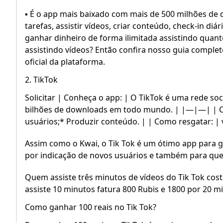
▪️ É o app mais baixado com mais de 500 milhões de
tarefas, assistir vídeos, criar conteúdo, check-in diá
ganhar dinheiro de forma ilimitada assistindo quan
assistindo vídeos? Então confira nosso guia completo
oficial da plataforma.
2. TikTok
Solicitar | Conheça o app: | O TikTok é uma rede so
bilhões de downloads em todo mundo. | |—|—| | Com
usuários;* Produzir conteúdo. | | Como resgatar: | v
Assim como o Kwai, o Tik Tok é um ótimo app para ga
por indicação de novos usuários e também para que
Quem assiste três minutos de vídeos do Tik Tok cos
assiste 10 minutos fatura 800 Rubis e 1800 por 20 m
Como ganhar 100 reais no Tik Tok?