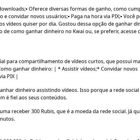
 downloads;▪️ Oferece diversas formas de ganho, como cump
rio e convidar novos usuários;▪️ Paga na hora via PIX;▪️ Você 
tos vídeos quiser por dia. Gostou dessa opção de ganhar di
 de como ganhar dinheiro no Kwai ou, se preferir, acesse o
cial para compartilhamento de vídeos curtos, que possui ma
o ganhar dinheiro: | * Assistir vídeos;* Convidar novos
ia PIX |
nhar dinheiro assistindo vídeos. Isso porque a rede socia
m é fiel aos seus conteúdos.
tuma receber 300 Rubis, que é a moeda da rede social. Já q
inutos.