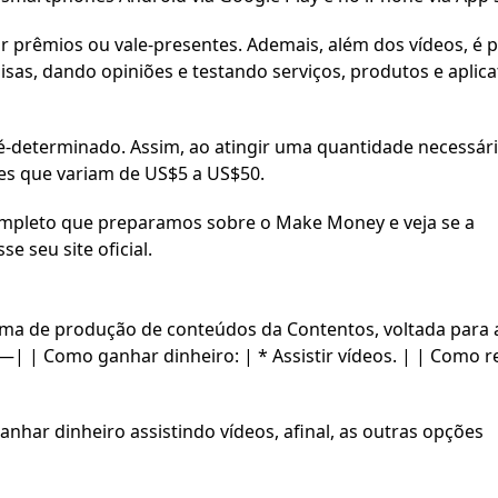
prêmios ou vale-presentes. Ademais, além dos vídeos, é p
as, dando opiniões e testando serviços, produtos e aplica
é-determinado. Assim, ao atingir uma quantidade necessár
es que variam de US$5 a US$50.
completo que preparamos sobre o Make Money e veja se a
e seu site oficial.
orma de produção de conteúdos da Contentos, voltada para 
—| | Como ganhar dinheiro: | * Assistir vídeos. | | Como r
nhar dinheiro assistindo vídeos, afinal, as outras opções