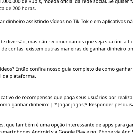
.000.000 de Rubis, moeda oficial da rede social. Se quiser f
ca de 200 horas.
har dinheiro assistindo vídeos no Tik Tok e em aplicativos n
e diversão, mas não recomendamos que seja sua única fo
 de contas, existem outras maneiras de ganhar dinheiro on
vídeos? Então confira nosso guia completo de como ganhar
al da plataforma.
icativo de recompensas que paga seus usuários por realiz
omo ganhar dinheiro: | * Jogar jogos;* Responder pesquis
res, que também é uma opção interessante de apps para ga
s smartphones Android via Google Play e no iPhone via App 