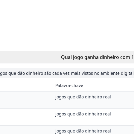
Qual jogo ganha dinheiro com 1
ogos que dão dinheiro são cada vez mais vistos no ambiente digital. 
Palavra-chave
jogos que dão dinheiro real
jogos que dão dinheiro real
jogos que dão dinheiro real