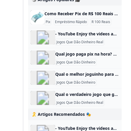
Como Receber Pix de R$ 100 Reais Agora? Opções Rápidas e Seguras! Como posso receber um Pix de R$ 100 reais agora? Se você precisa de R$ 100 reais agora e quer receber via Pix, existem opções reais e seguras que funcionam de verdade. Você pode pedir a alguém que te envie o dinheiro, ou solicitar um empréstimo rápido em aplicativos confiáveis que entregam o valor em até 24 horas, muitas vezes na hora mesma. A maneira mais rápida de receber R$ 100 via Pix é pedir a um amigo, familiar ou pessoa de confiança que esteja disposta a te transferir esse valor.
Pix
Empréstimo Rápido
R 100 Reais
- YouTube Enjoy the videos and music you love, upload original content, and share it all with friends, family, and the world on YouTube.
Jogos Que Dão Dinheiro Real
Qual jogo paga pix na hora? Os crash games são títulos mais simples, que não têm linhas de pagamento. Inclusive, são os melhores jogos para ganhar dinheiro via pix sem depósito 2024 porque recebem rodadas grátis com frequência na F12 Bet e KTO.
Jogos Que Dão Dinheiro
Qual o melhor joguinho para se jogar para ganhar dinheiro? Como ganhar um Pix de R$ 100 reais agora de graça? Para ganhar um Pix de R$ 100,00 reais agora de graça, você pode aproveitar programas de indicação de aplicativos financeiros ou realizar um empréstimo online. Certifique-se de que a empresa é confiável antes de repassar seus dados.
Jogos Que Dão Dinheiro
Qual o verdadeiro jogo que ganha dinheiro de verdade? Em primeiro lugar na nossa lista de melhores jogos para ganhar dinheiro via PIX está o app Make Money, que pode ser baixado pela Google Play ou Apple Store. Para fazer uma grana extra na plataforma é preciso testar jogos e aplicativos, dando opiniões sobre produtos e serviços.३ दिन पहिले
Jogos Que Dão Dinheiro Real
🎗️ Artigos Recomendados 🎭
- YouTube Enjoy the videos and music you love, upload original content, and share it all with friends, family, and the world on YouTube.