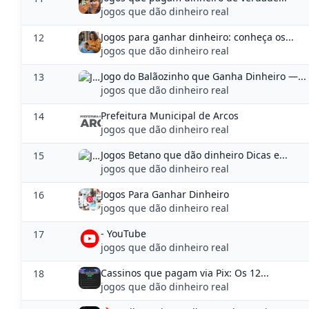
jogos que dão dinheiro real
Jogos para ganhar dinheiro: conheça os...
12
jogos que dão dinheiro real
Jogo do Balãozinho que Ganha Dinheiro —...
13
jogos que dão dinheiro real
Prefeitura Municipal de Arcos
14
jogos que dão dinheiro real
Jogos Betano que dão dinheiro Dicas e...
15
jogos que dão dinheiro real
Jogos Para Ganhar Dinheiro
16
jogos que dão dinheiro real
- YouTube
17
jogos que dão dinheiro real
Cassinos que pagam via Pix: Os 12...
18
jogos que dão dinheiro real