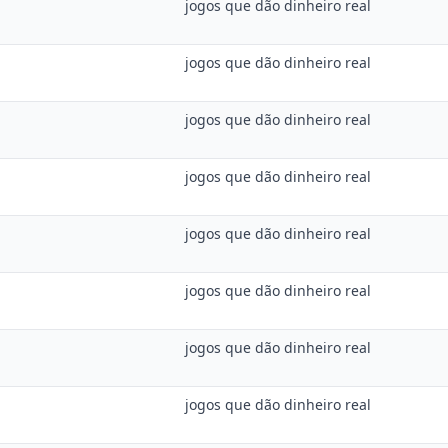
jogos que dão dinheiro real
jogos que dão dinheiro real
jogos que dão dinheiro real
jogos que dão dinheiro real
jogos que dão dinheiro real
jogos que dão dinheiro real
jogos que dão dinheiro real
jogos que dão dinheiro real