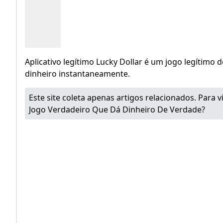
Aplicativo legítimo Lucky Dollar é um jogo legítimo 
dinheiro instantaneamente.
Este site coleta apenas artigos relacionados. Para vis
Jogo Verdadeiro Que Dá Dinheiro De Verdade?