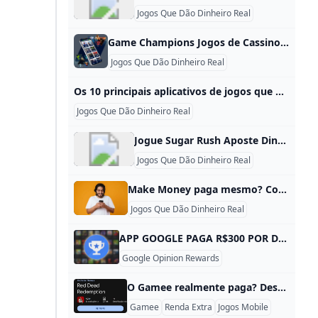
Jogos Que Dão Dinheiro Real
Game Champions Jogos de Cassino Grátis Nossa plataforma oferece torneios de Jogos de Cassino on-line gratuitos com prêmios em dinheiro. Somos a maior comunidade global de esportes eletrônicos. 3 maneiras fáceis de ganhar muito dinheiro Jogue gratuitamente e desfrute de alguns dos jogos de cassino gratuitos mais populares aqui na Gamechampions.com. O mercado de cassinos on-line no Brasil tem crescido exponencialmente nos últimos anos, e não é para menos. Com opções cada vez mais atrativas, seguras e acessíveis, os jogadores brasileiros estão descobrindo o prazer de aproveitar jogos de qualidade diretamente do conforto de casa.
Jogos Que Dão Dinheiro Real
Os 10 principais aplicativos de jogos que pagam dinheiro real em 2024 Conheça os dez melhores aplicativos para ganhar dinheiro enquanto joga. É tão fácil quanto baixar um aplicativo da app store e jogar jogos para celular. Marcos Orina Ultima atualização - 18 de outubro de 2024 Neste artigo… Existe um aplicativo de jogo que paga dinheiro de verdade? Os 10 melhores aplicativos de jogos que pagam dinheiro real Agitações alternativas a serem consideradas Conclusão Um aplicativo – muitas maneiras de ganhar Baixar Pawns.
Jogos Que Dão Dinheiro Real
Jogue Sugar Rush Aposte Dinheiro Real Cassino KTO Jogue Sugar Rush, o jogo do ursinho, é um slot online açucarado repleto de docinhos. Jogue na KTO e ganhe até 5.000 vezes a sua aposta! O jogo Sugar Rush dá a você a chance de ganhar até 5000x a sua aposta! Jogue o jogo do ursinho no cassino KTO! Para você apostar no Sugar Rush no cassino da KTO é simples e intuitivo. Você só precisará definir o valor que deseja apostar, dentro do limite permitido pelo jogo, e clicar no botão de girar para rodar as bobinas.
Jogos Que Dão Dinheiro Real
Make Money paga mesmo? Confira se esse jogo é confiável! Uma forma de ganhar dinheiro na internet é por meio do aplicativo MakeMoney. Descubra como ele funciona e se é confiável. MakeMoney está entre um dos jogos mais famosos para ganhar dinheiro. Saiba como funciona e como sacar! Artigo escrito por Equipe Mobillsem 02 de Outubro de 2024 Você já deve ter percebido que por aí não faltam opções de aplicativos para ganhar dinheiro. Um deles, por exemplo, é a plataforma de jogos Make Money.
Jogos Que Dão Dinheiro Real
APP GOOGLE PAGA R$300 POR DIA? A VERDADE QUE NINGUÉM TE DIZ! Não existe nenhum aplicativo do Google que paga R$ 300 por dia — essa é uma mentira muito comum que espalhou nas redes sociais como WhatsApp e TikTok. Médias de fact-checkers mostram que mais de 500 mil pessoas compartilharam vídeos falsos sobre esse “app mágico” no primeiro trimestre de 2024, mas o Google confirmou oficialmente que nunca lançou nenhum aplicativo com esse propósito. O boato surgiu em fevereiro de 2021 quando um vídeo no WhatsApp apresentava um homem dizendo que o Google tinha criado um app chamado “Opini Pix” que pagaria R$ 300,00 por dia para usuários avaliarem empresas locais.
Google Opinion Rewards
Aplicativo Falso
Pesqu
O Gamee realmente paga? Descubra a verdade sobre o app O Gamee é uma plataforma real que realiza pagamentos, funcionando através de um modelo onde parte da receita de anúncios que o aplicativo recebe é compartilhada com seus jogadores ativos. Por exemplo, ao dedicar tempo jogando minijogos e subindo nos rankings semanais, você acumula “tickets” que podem ser convertidos em sorteios ou recompensas diretas em dólares, com relatos confirmados de saques processados via PayPal ao atingir o limite mínimo, geralmente definido em torno de 10 dólares.
Gamee
Renda Extra
Jogos Mobile