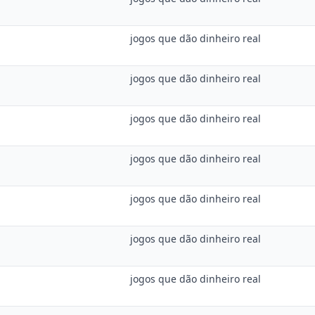
jogos que dão dinheiro real
jogos que dão dinheiro real
jogos que dão dinheiro real
jogos que dão dinheiro real
jogos que dão dinheiro real
jogos que dão dinheiro real
jogos que dão dinheiro real