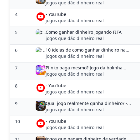
jogos que dão dinheiro real
- YouTube
4
jogos que dão dinheiro real
Como ganhar dinheiro jogando FIFA
5
jogos que dão dinheiro real
10 ideias de como ganhar dinheiro na...
6
jogos que dão dinheiro real
Plinko paga mesmo? Jogo da bolinha...
7
jogos que dão dinheiro real
- YouTube
8
jogos que dão dinheiro real
Qual jogo realmente ganha dinheiro? -...
9
jogos que dão dinheiro real
- YouTube
10
jogos que dão dinheiro real
Jogos que pagam dinheiro de verdade...
11